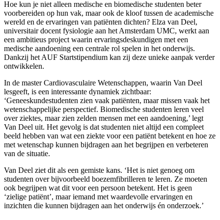
Hoe kun je niet alleen medische en biomedische studenten beter
voorbereiden op hun vak, maar ook de kloof tussen de academische
wereld en de ervaringen van patiënten dichten? Elza van Deel,
universitair docent fysiologie aan het Amsterdam UMC, werkt aan
een ambitieus project waarin ervaringsdeskundigen met een
medische aandoening een centrale rol spelen in het onderwijs.
Dankzij het AUF Startstipendium kan zij deze unieke aanpak verder
ontwikkelen.
In de master Cardiovasculaire Wetenschappen, waarin Van Deel
lesgeeft, is een interessante dynamiek zichtbaar:
‘Geneeskundestudenten zien vaak patiënten, maar missen vaak het
wetenschappelijke perspectief. Biomedische studenten leren veel
over ziektes, maar zien zelden mensen met een aandoening,’ legt
Van Deel uit. Het gevolg is dat studenten niet altijd een compleet
beeld hebben van wat een ziekte voor een patiënt betekent en hoe ze
met wetenschap kunnen bijdragen aan het begrijpen en verbeteren
van de situatie.
Van Deel ziet dit als een gemiste kans. ‘Het is niet genoeg om
studenten over bijvoorbeeld boezemfibrilleren te leren. Ze moeten
ook begrijpen wat dit voor een persoon betekent. Het is geen
‘zielige patiënt’, maar iemand met waardevolle ervaringen en
inzichten die kunnen bijdragen aan het onderwijs én onderzoek.’