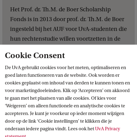
Het Prof. dr. Th.M. de Boer Scholarship
Fonds is in 2013 door prof. dr. Th.M. de Boer
ingesteld bij het AUF voor UvA-studenten die
hun rechtenstudie willen voortzetten in de
Verenigde Staten of een ander common law-
Cookie Consent
land. Sinds 2013 ontvangen gemiddeld twee
De UvA gebruikt cookies voor het meten, optimaliseren en
studenten per collegejaar een studiebeurs.
goed laten functioneren van de website. Ook worden er
cookies geplaatst om inhoud van derden te kunnen tonen en
voor marketingdoeleinden. Klik op ‘Accepteren’ om akkoord
te gaan met het plaatsen van alle cookies. Of kies voor
‘Weigeren’ om alleen functionele en analytische cookies te
Steun het Het Prof. dr. Th.M. de Boer Scholarship
accepteren. Je kunt je voorkeur op ieder moment wijzigen
Fonds
door op de link ‘Cookie instellingen’ te klikken die je
onderaan iedere pagina vindt. Lees ook het
UvA Privacy
statement
.