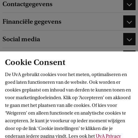
Contactgegevens
Financiële gegevens
Social media
Klachten
Cookie Consent
Opzeggen
De UvA gebruikt cookies voor het meten, optimaliseren en
goed laten functioneren van de website. Ook worden er
cookies geplaatst om inhoud van derden te kunnen tonen en
Logo
voor marketingdoeleinden. Klik op ‘Accepteren’ om akkoord
te gaan met het plaatsen van alle cookies. Of kies voor
‘Weigeren’ om alleen functionele en analytische cookies te
accepteren. Je kunt je voorkeur op ieder moment wijzigen
door op de link ‘Cookie instellingen’ te klikken die je
Amsterdams Universiteitsfonds
Contact
onderaan iedere pagina vindt. Lees ook het
UvA Privacy