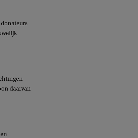
e donateurs
uwelijk
achtingen
soon daarvan
den