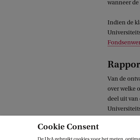
wanneer de k
Indien de kl
Universiteit
Fondsenwer
Rappor
Van de ontv
over welke 
deel uit va
Universitei
het bestuur.
Cookie Consent
klachten ov
De UvA gebruikt cookies voor het meten, optima