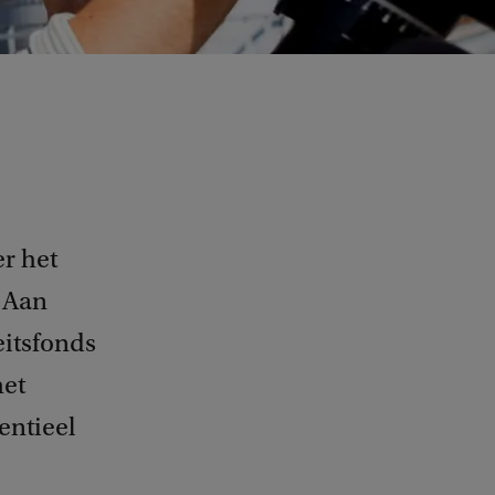
r het
 Aan
eitsfonds
met
entieel