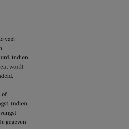
o veel
n
uurd. Indien
en, wordt
ndeld.
 of
ngst. Indien
tvangst
tie gegeven