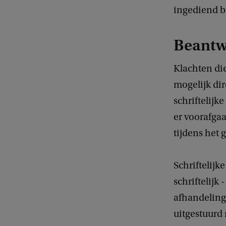
ingediend b
Beantw
Klachten die
mogelijk di
schriftelijk
er voorafga
tijdens het
Schriftelijk
schriftelijk
afhandeling 
uitgestuurd 