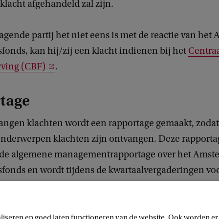
lacht afgehandeld zal zijn.
agende partij het niet eens is met de reactie van he
sfonds, kan hij/zij een klacht indienen bij het
Centra
ving (CBF)
.
tage
angen klachten wordt een rapportage gemaakt, zodat 
onderwerpen klachten zijn ontvangen. Deze rapport
n de algemene managementrapportage over het Amst
tsfonds en wordt tijdens de kwartaalvergaderingen vo
 Op basis hiervan kan het bestuur het beleid aanpas
er hetzelfde onderwerp in de toekomst te voorkomen.
liseren en goed laten functioneren van de website. Ook worden er