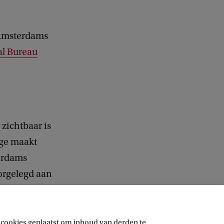
t Amsterdams
al Bureau
zichtbaar is
age maakt
erdams
orgelegd aan
sen om
 cookies geplaatst om inhoud van derden te