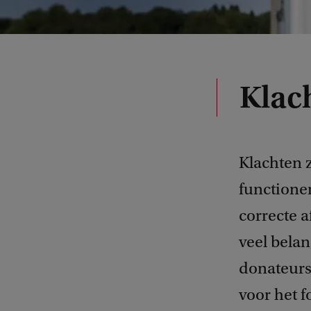
Klac
Klachten 
functione
correcte a
veel bela
donateurs
voor het f