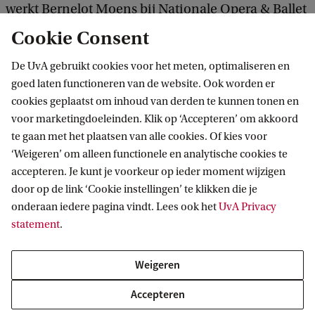
werkt Bernelot Moens bij Nationale Opera & Ballet
waar zij sinds 2020 de rol vervult van Hoofd
Cookie Consent
Fondsenwerving & Relatiebeheer en lid is van het
De UvA gebruikt cookies voor het meten, optimaliseren en
managementteam van de organisatie.
goed laten functioneren van de website. Ook worden er
cookies geplaatst om inhoud van derden te kunnen tonen en
voor marketingdoeleinden. Klik op ‘Accepteren’ om akkoord
Nevenfuncties:
te gaan met het plaatsen van alle cookies. Of kies voor
‘Weigeren’ om alleen functionele en analytische cookies te
Bestuurslid Stichting Amsterdam Ferry Festival
accepteren. Je kunt je voorkeur op ieder moment wijzigen
door op de link ‘Cookie instellingen’ te klikken die je
Advisory Board Orange Theatre Company
onderaan iedere pagina vindt. Lees ook het
UvA Privacy
statement
.
Weigeren
Accepteren