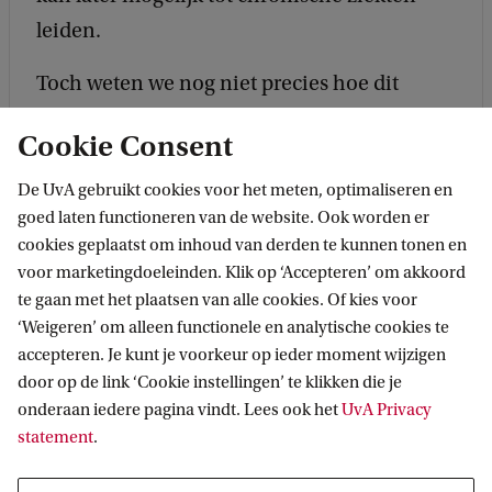
leiden.
Toch weten we nog niet precies hoe dit
proces verloopt - en daar ligt het werk van
Cookie Consent
jonge onderzoekers als Alessandra
Tammaro. Dankzij een startersbeurs van het
De UvA gebruikt cookies voor het meten, optimaliseren en
goed laten functioneren van de website. Ook worden er
Amsterdams Universiteitsfonds kan zij dit
cookies geplaatst om inhoud van derden te kunnen tonen en
cruciale onderzoek uitvoeren en bijdragen
voor marketingdoeleinden. Klik op ‘Accepteren’ om akkoord
aan een gezondere toekomst voor ons
te gaan met het plaatsen van alle cookies. Of kies voor
‘Weigeren’ om alleen functionele en analytische cookies te
allemaal.
accepteren. Je kunt je voorkeur op ieder moment wijzigen
door op de link ‘Cookie instellingen’ te klikken die je
onderaan iedere pagina vindt. Lees ook het
UvA Privacy
statement
.
Wetenschap als antwoord op grote