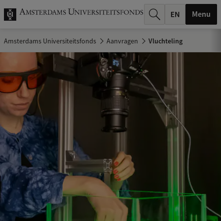
k
Menu
.
Amsterdams Universiteitsfonds
Aanvragen
Vluchteling
.
.