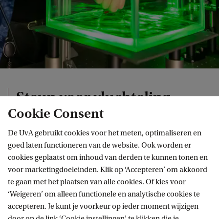
Steun voor vluchteling
Cookie Consent
De UvA gebruikt cookies voor het meten, optimaliseren en
goed laten functioneren van de website. Ook worden er
Het Amsterdams Universiteitsfonds ondersteunt
cookies geplaatst om inhoud van derden te kunnen tonen en
vluchtelingen vanuit het Fonds Studie zonder
voor marketingdoeleinden. Klik op ‘Accepteren’ om akkoord
Grenzen.
te gaan met het plaatsen van alle cookies. Of kies voor
‘Weigeren’ om alleen functionele en analytische cookies te
accepteren. Je kunt je voorkeur op ieder moment wijzigen
Beurs voor vluchtelingstudent
door op de link ‘Cookie instellingen’ te klikken die je