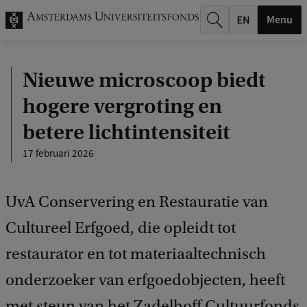
k
Menu
.
.
Nieuwe microscoop biedt
.
hogere vergroting en
betere lichtintensiteit
17 februari 2026
UvA Conservering en Restauratie van
Cultureel Erfgoed, die opleidt tot
restaurator en tot materiaaltechnisch
onderzoeker van erfgoedobjecten, heeft
met steun van het Zadelhoff Cultuurfonds