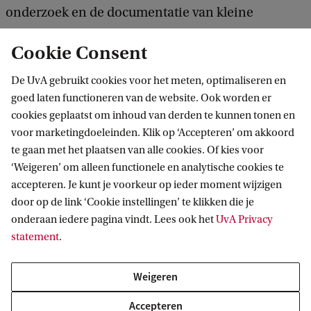
onderzoek en de documentatie van kleine
verfmonsters met daglicht en UV-licht, en om deze
Cookie Consent
monsters professioneel te fotograferen.’
De UvA gebruikt cookies voor het meten, optimaliseren en
goed laten functioneren van de website. Ook worden er
cookies geplaatst om inhoud van derden te kunnen tonen en
voor marketingdoeleinden. Klik op ‘Accepteren’ om akkoord
te gaan met het plaatsen van alle cookies. Of kies voor
De aankoop is mede mogelijk gemaakt door
‘Weigeren’ om alleen functionele en analytische cookies te
een bijdrage van het Zadelhoff Cultuurfonds,
accepteren. Je kunt je voorkeur op ieder moment wijzigen
door op de link ‘Cookie instellingen’ te klikken die je
dat via het UvA Fonds een schenking van €
onderaan iedere pagina vindt. Lees ook het
UvA Privacy
20.000 heeft gedaan.
statement
.
Weigeren
Accepteren