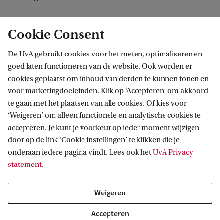
Cookie Consent
Bouwen aan rechtvaardige zorg, zonder
grenzen
De UvA gebruikt cookies voor het meten, optimaliseren en
goed laten functioneren van de website. Ook worden er
Ook bijdragen aan een betere toekomst voor
cookies geplaatst om inhoud van derden te kunnen tonen en
studenten en onderzoekers met een
voor marketingdoeleinden. Klik op ‘Accepteren’ om akkoord
te gaan met het plaatsen van alle cookies. Of kies voor
vluchtelingenachtergrond? Kijk op onze
‘Weigeren’ om alleen functionele en analytische cookies te
donatiepagina
voor meer informatie
accepteren. Je kunt je voorkeur op ieder moment wijzigen
door op de link ‘Cookie instellingen’ te klikken die je
onderaan iedere pagina vindt. Lees ook het
UvA Privacy
statement
.
Nieuws
Majd Shoufi: bouwen aan rechtvaardige zorg, zonder grenzen
Weigeren
Accepteren