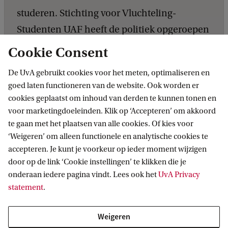
studeren. Stichting voor Vluchteling-
Studenten UAF heeft de politiek opgeroepen
om daar iets aan te doen. De organisatie
Cookie Consent
pleit voor een structurele oplossing voor
De UvA gebruikt cookies voor het meten, optimaliseren en
Oekraïense jongeren die willen studeren,
goed laten functioneren van de website. Ook worden er
waarmee zij in aanmerking komen voor het
cookies geplaatst om inhoud van derden te kunnen tonen en
betalen van het wettelijke collegegeld van
voor marketingdoeleinden. Klik op ‘Accepteren’ om akkoord
te gaan met het plaatsen van alle cookies. Of kies voor
€2.694.
‘Weigeren’ om alleen functionele en analytische cookies te
accepteren. Je kunt je voorkeur op ieder moment wijzigen
door op de link ‘Cookie instellingen’ te klikken die je
onderaan iedere pagina vindt. Lees ook het
UvA Privacy
statement
.
Lees het jaaroverzicht 2025
Weigeren