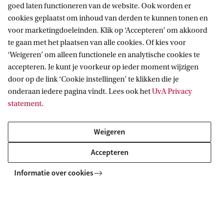
goed laten functioneren van de website. Ook worden er
studenten de kans krijgen om op uitwisseling te
cookies geplaatst om inhoud van derden te kunnen tonen en
gaan, ervaringen op te doen en die kennis weer
voor marketingdoeleinden. Klik op ‘Accepteren’ om akkoord
mee terug te nemen.
te gaan met het plaatsen van alle cookies. Of kies voor
‘Weigeren’ om alleen functionele en analytische cookies te
accepteren. Je kunt je voorkeur op ieder moment wijzigen
Lees het jaaroverzicht 2025
door op de link ‘Cookie instellingen’ te klikken die je
onderaan iedere pagina vindt. Lees ook het
UvA Privacy
statement
.
De obstakels die ik heb overwonnen wil ik voor anderen juist wegnemen’
Weigeren
Accepteren
Informatie over cookies