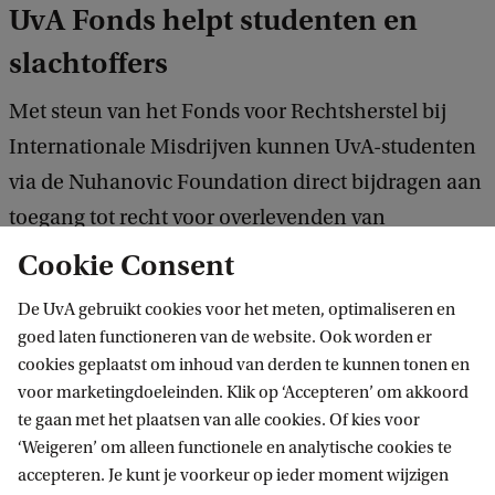
UvA Fonds helpt studenten en
slachtoffers
Met steun van het Fonds voor Rechtsherstel bij
Internationale Misdrijven kunnen UvA-studenten
via de Nuhanovic Foundation direct bijdragen aan
toegang tot recht voor overlevenden van
internationale misdrijven. Tegelijkertijd krijgen
Cookie Consent
jonge juristen de kans om praktijkervaring op te
De UvA gebruikt cookies voor het meten, optimaliseren en
doen binnen een mensenrechtenorganisatie die,
goed laten functioneren van de website. Ook worden er
ondanks haar bescheiden omvang, een grote
cookies geplaatst om inhoud van derden te kunnen tonen en
impact heeft. Zo versterken donaties niet alleen de
voor marketingdoeleinden. Klik op ‘Accepteren’ om akkoord
te gaan met het plaatsen van alle cookies. Of kies voor
ontwikkeling van nieuwe generaties juristen, maar
‘Weigeren’ om alleen functionele en analytische cookies te
ook de toegang tot recht voor slachtoffers
accepteren. Je kunt je voorkeur op ieder moment wijzigen