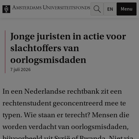
k
Menu
.
.
Jonge juristen in actie voor
.
slachtoffers van
oorlogsmisdaden
7 juli 2026
In een Nederlandse rechtbank zit een
rechtenstudent geconcentreerd mee te
typen. Wie staan er terecht? Mensen die
worden verdacht van oorlogsmisdaden,
bijvoorbeeld uit Syrië of Rwanda. Niet via