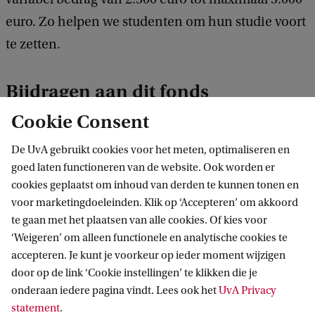
euro. Zo helpen we studenten om hun studie voort
te zetten.
Bijdragen aan dit fonds
Cookie Consent
Financiële bijdragen van onze donateurs zijn
onmisbaar om gevluchte studenten en
De UvA gebruikt cookies voor het meten, optimaliseren en
wetenschappers een veilige haven te kunnen
goed laten functioneren van de website. Ook worden er
cookies geplaatst om inhoud van derden te kunnen tonen en
bieden. U kunt hen helpen door nu een donatie te
voor marketingdoeleinden. Klik op ‘Accepteren’ om akkoord
doen aan het Fonds Studie zonder
te gaan met het plaatsen van alle cookies. Of kies voor
Grenzen. Doneren kan makkelijk en snel online.
‘Weigeren’ om alleen functionele en analytische cookies te
accepteren. Je kunt je voorkeur op ieder moment wijzigen
door op de link ‘Cookie instellingen’ te klikken die je
Doneer aan het Fonds Studie zonder Grenzen
onderaan iedere pagina vindt. Lees ook het
UvA Privacy
statement
.