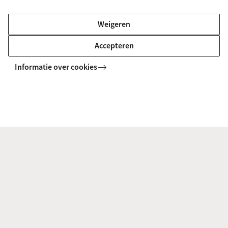
Een beurs aanvragen bij het Fonds
Weigeren
Studie zonder Grenzen
Accepteren
Je kunt zelf een aanvraag voor een beurs uit het
Informatie over cookies
Fonds Studie zonder Grenzen indienen.
Aanvragen worden alleen behandeld als alle
gevraagde informatie bijgevoegd is. Zorg dus voor
een volledig ingevuld aanmeldformulier met alle
vereiste bijlagen. Als de aanvraag in behandeling
wordt genomen, nodigt de Commissie
Studiebeurzen je uit om je aanvraag toe te
lichten in een persoonlijk gesprek.
Meer informatie over aanvragen