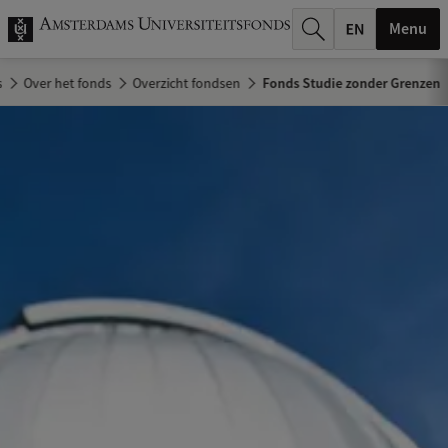
k
Menu
.
s
Over het fonds
Overzicht fondsen
Fonds Studie zonder Grenzen
.
.