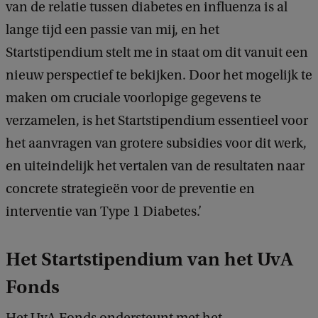
van de relatie tussen diabetes en influenza is al
:
lange tijd een passie van mij, en het
J
Startstipendium stelt me in staat om dit vanuit een
o
nieuw perspectief te bekijken. Door het mogelijk te
y
maken om cruciale voorlopige gegevens te
c
verzamelen, is het Startstipendium essentieel voor
e
het aanvragen van grotere subsidies voor dit werk,
v
en uiteindelijk het vertalen van de resultaten naar
a
concrete strategieën voor de preventie en
n
interventie van Type 1 Diabetes.’
D
o
Het Startstipendium van het UvA
o
Fonds
r
n