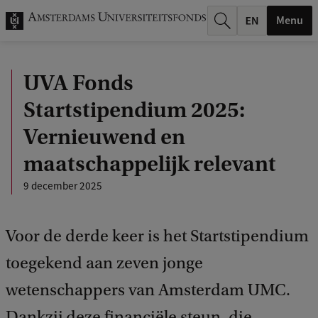
k
Menu
.
.
UVA Fonds
.
Startstipendium 2025:
Vernieuwend en
maatschappelijk relevant
9 december 2025
Voor de derde keer is het Startstipendium
toegekend aan zeven jonge
wetenschappers van Amsterdam UMC.
Dankzij deze financiële steun, die