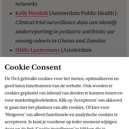
networks
Kelly Herdzik
(Amsterdam Public Health):
Clinical trial surveillance data can identify
underreporting in pediatric antibiotic use
among cohorts in Ghana and Zambia
Hildo Lantermans
(Amsterdam
Reproduction & Development):
Neonatal
Cookie Consent
urine-derived kidney cells as a novel source
of kidney organoids
De UvA gebruikt cookies voor het meten, optimaliseren en
goed laten functioneren van de website. Ook worden er
Marijn Kramer (Cancer Center
cookies geplaatst om inhoud van derden te kunnen tonen en
Amsterdam):
Combining CD22-CAR and
voor marketingdoeleinden. Klik op ‘Accepteren’ om akkoord
CD38-CCR for Enhanced Efficacy and
te gaan met het plaatsen van alle cookies. Of kies voor
Persistence in Relapsed/Refractory Large B-
‘Weigeren’ om alleen functionele en analytische cookies te
accepteren. Je kunt je voorkeur op ieder moment wijzigen
Cell Lymphoma P