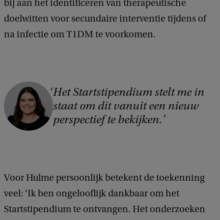
bij aan het identificeren van therapeutische
doelwitten voor secundaire interventie tijdens of
na infectie om T1DM te voorkomen.
C
Het Startstipendium stelt me in
staat om dit vanuit een nieuw
o
perspectief te bekijken.
p
y
r
i
Voor Hulme persoonlijk betekent de toekenning
g
veel: ‘Ik ben ongelooflijk dankbaar om het
h
Startstipendium te ontvangen. Het onderzoeken
t