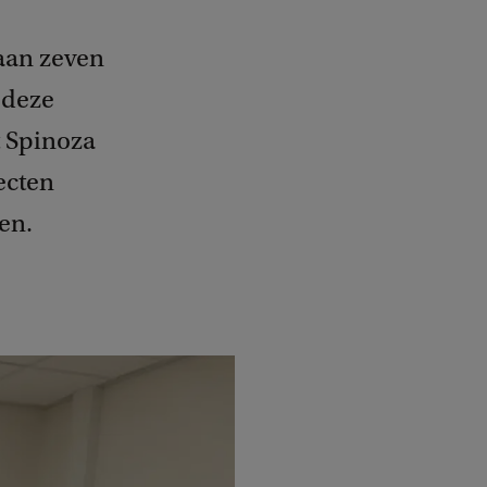
 aan zeven
 deze
t Spinoza
ecten
en.