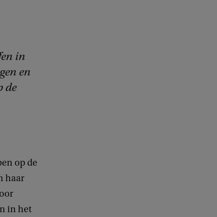
fen in
gen en
p de
bben op de
n haar
door
n in het