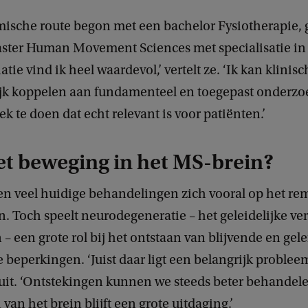
ische route begon met een bachelor Fysiotherapie, 
ster Human Movement Sciences met specialisatie in r
tie vind ik heel waardevol,’ vertelt ze. ‘Ik kan klinis
tijk koppelen aan fundamenteel en toegepast onderzoe
 te doen dat echt relevant is voor patiënten.’
et beweging in het MS-brein?
ten veel huidige behandelingen zich vooral op het r
. Toch speelt neurodegeneratie – het geleidelijke ver
– een grote rol bij het ontstaan van blijvende en gele
eperkingen. ‘Juist daar ligt een belangrijk probleem,
 uit. ‘Ontstekingen kunnen we steeds beter behandel
an het brein blijft een grote uitdaging.’