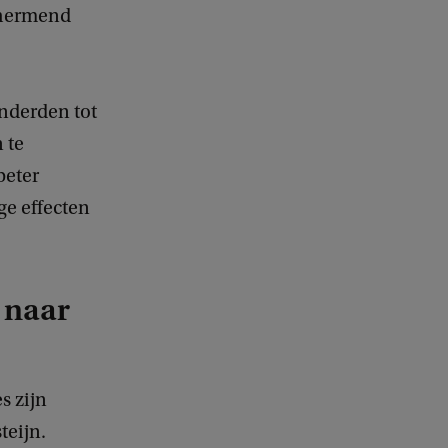
chermend
nderden tot
 te
beter
e effecten
 naar
s zijn
teijn.