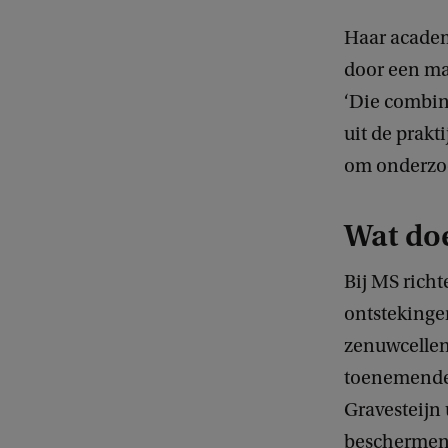
Haar academ
door een ma
‘Die combina
uit de prak
om onderzoek
Wat do
Bij MS rich
ontstekingen
zenuwcellen 
toenemende b
Gravesteijn
beschermen v