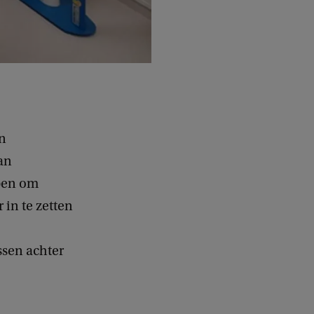
en
an
lpen om
 in te zetten
ssen achter