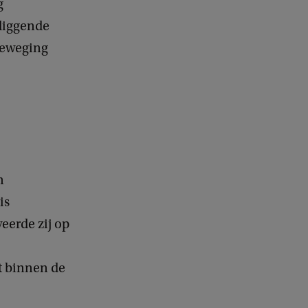
g
rliggende
beweging
’
n
is
erde zij op
t binnen de