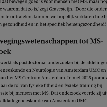
l dat bewegen goed is voor mensen met MS, maar no
waarom dat zo is,’ zegt Gravesteijn. ‘Door die onde
 te ontrafelen, kunnen we hopelijk verklaren hoe 
an gezondheid en in het specifiek hersengezondheid.
wegingswetenschappen tot MS-
oek
werkt als postdoctoraal onderzoeker bij de afdelinge
geneeskunde en Neurologie van Amsterdam UMC en 
an het MS Centrum Amsterdam. In mei 2025 promove
ar de rol van fysieke fitheid en fysieke training bij
essie bij mensen met MS. Dat onderzoek voerde zij ui
evalidatiegeneeskunde van Amsterdam UMC.