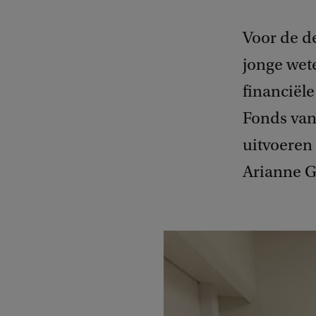
Voor de d
jonge we
financiël
Fonds van
uitvoeren
Arianne Gr