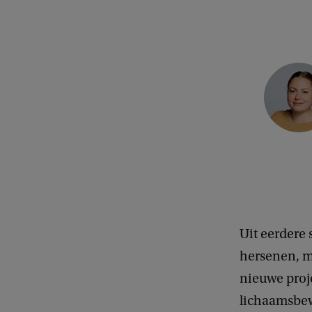
C
o
p
y
r
i
g
h
Uit eerdere 
t
hersenen, m
:
nieuwe proj
A
lichaamsbew