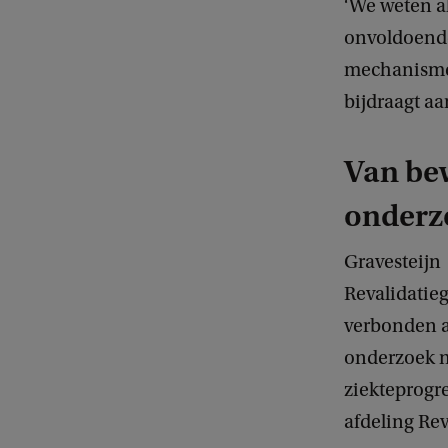
‘We weten a
onvoldoende 
mechanismen
bijdraagt a
Van be
onderz
Gravesteijn 
Revalidatie
verbonden a
onderzoek na
ziekteprogr
afdeling R