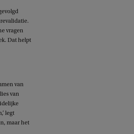
gevolgd
evalidatie.
che vragen
k. Dat helpt
emmen van
lies van
idelijke
’ legt
en, maar het