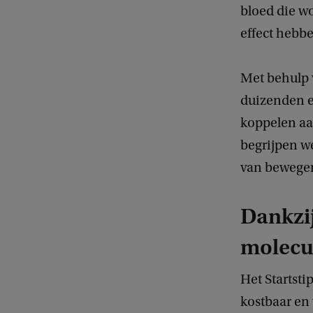
r
bloed die w
i
effect hebb
a
n
Met behulp 
n
duizenden ei
e
koppelen aa
G
begrijpen w
r
van bewege
a
v
Dankzij
e
molecu
s
t
Het Startst
e
kostbaar en 