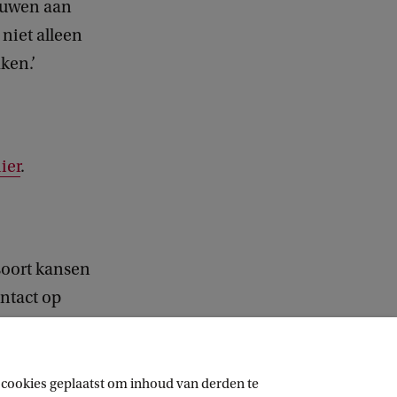
bouwen aan
niet alleen
aken.’
ier
.
soort kansen
ntact op
 cookies geplaatst om inhoud van derden te