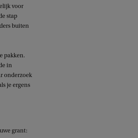
lijk voor
de stap
ders buiten
e pakken.
de in
ar onderzoek
ls je ergens
euwe grant: