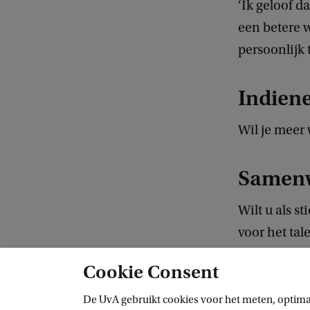
‘Ik geloof d
een betere 
persoonlijk
Indien
Wil je meer
Samenw
Wilt u als 
voor het ta
met relatie
Cookie Consent
via
m.t.nabe
De UvA gebruikt cookies voor het meten, optima