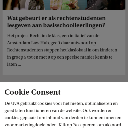
Wat gebeurt er als rechtenstudenten
lesgeven aan basisschoolleerlingen?
Het project Recht in de klas, een initiatief van de
Amsterdam Law Hub, geeft daar antwoord op.
Rechtenstudenten stappen het klaslokaal in om kinderen
in groep 5 tot en met 8 op een speelse manier kennis te
laten ...
Cookie Consent
De UvA gebruikt cookies voor het meten, optimaliseren en
goed laten functioneren van de website. Ook worden er
cookies geplaatst om inhoud van derden te kunnen tonen en
voor marketingdoeleinden. Klik op ‘Accepteren’ om akkoord