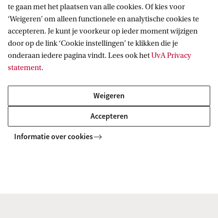
te gaan met het plaatsen van alle cookies. Of kies voor
Robbert Dijkgraaf: 'Geen mooiere
‘Weigeren’ om alleen functionele en analytische cookies te
investering denkbaar.'
accepteren. Je kunt je voorkeur op ieder moment wijzigen
We leven in paradoxale tijden. Nog nooit zijn er zulke grote
door op de link ‘Cookie instellingen’ te klikken die je
uitdagingen voor de wetenschap geweest.
onderaan iedere pagina vindt. Lees ook het
UvA Privacy
statement
.
Weigeren
Accepteren
Informatie over cookies
Aïda Paalman de Miranda Fonds:
Investeren in talent, bouwen aan
toekomst
Dit jaar zijn opnieuw drie beurzen toegekend aan