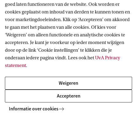
goed laten functioneren van de website. Ook worden er
Aanvragen
cookies geplaatst om inhoud van derden te kunnen tonen en
voor marketingdoeleinden. Klik op ‘Accepteren’ om akkoord
Om de beurs te kunnen aanvragen moet je
te gaan met het plaatsen van alle cookies. Of kies voor
voldoen aan de volgende voorwaarden:
‘Weigeren’ om alleen functionele en analytische cookies te
accepteren. Je kunt je voorkeur op ieder moment wijzigen
je bent afkomstig uit een ontwikkelingsland of
door op de link ‘Cookie instellingen’ te klikken die je
onderaan iedere pagina vindt. Lees ook het
UvA Privacy
fragiele democratie;
statement
.
je bent al toegelaten tot een eenjarige master
aan de UvA;
Weigeren
je hebt het voornemen om na afronding van je
Accepteren
master voor een periode van minimaal drie jaar
Informatie over cookies
bij te dragen aan de ontwikkeling van je land
van herkomst, aan de civil society of de
overheid.